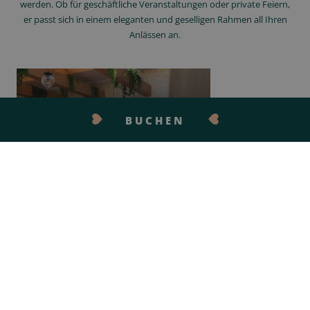
werden. Ob für geschäftliche Veranstaltungen oder private Feiern,
er passt sich in einem eleganten und geselligen Rahmen all Ihren
Anlässen an.
BUCHEN
CORPORATE
+
KONTAKTIEREN SIE UNS
Verwandeln Sie diese Bar in einen
Seminarbereich, der sich perfekt für
Meetings oder Geschäftscocktails in einer
entspannten, aber professionellen
Atmosphäre eignet.
CELEBRATIONS