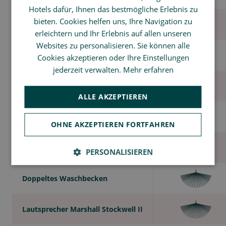
SPANISH
Hotels dafür, Ihnen das bestmögliche Erlebnis zu
CHINESE (SIMPLIFIED)
bieten. Cookies helfen uns, Ihre Navigation zu
Haartrockner
erleichtern und Ihr Erlebnis auf allen unseren
ENGLISH
Websites zu personalisieren. Sie können alle
Empfangsprodukte Terre de mars
Cookies akzeptieren oder Ihre Einstellungen
jederzeit verwalten.
Mehr erfahren
Personenwaage
ALLE AKZEPTIEREN
Badewanne & Dusche
OHNE AKZEPTIEREN FORTFAHREN
Badewanne mit Balneotherapie
PERSONALISIEREN
Doppeltes Waschbecken
Lautsprecher Marshall Stockwell II