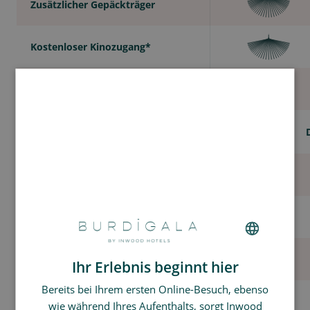
Zusätzlicher Gepäckträger
Kostenloser Kinozugang*
Spiele aus Holz
Beschlagfreier Spiegel
Kosmetikspiegel
Bademäntel mit Burdigala-Logo
Ihr Erlebnis beginnt hier
FRENCH
Bereits bei Ihrem ersten Online-Besuch, ebenso
GERMAN
Hausschuhe mit Burdigala-Logo
wie während Ihres Aufenthalts, sorgt Inwood