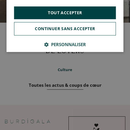
TOUT ACCEPTER
CONTINUER SANS ACCEPTER
- Archives -
COUP DE COEUR
PERSONNALISER
DE LOVERS
Culture
Toutes les actus & coups de cœur