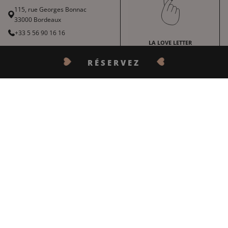
115, rue Georges Bonnac
33000 Bordeaux
+33 5 56 90 16 16
LA LOVE LETTER
burdigala@inwood-hotels.com
RÉSERVEZ
Avec tout notre amour,
découvrez nos bons plans, nos
actualités, nos coups de cœur et
CONTACTEZ-NOUS
nos meilleures offres.
Français
English
INSCRIVEZ-VOUS
Deutsch
Español
HÔTEL BURDIGALA
INWOOD HOTELS
中文
+
Plan du site
À propos
LABELS & CERTIFICATIONS
Conditions générales de vente
Carrière
CODE GDS :
AMADEUS : YX BODBUR | SABRE : YX 604497| GALILEO/APOLLO : YX H9410 | WORLDSPAN : YX
Conditions générales d'utilisation
Charte RSE
BODBU | DHISCO: YX 44071 | TRAVELWEB: YX 44071
Mentions légales
Nos destinations