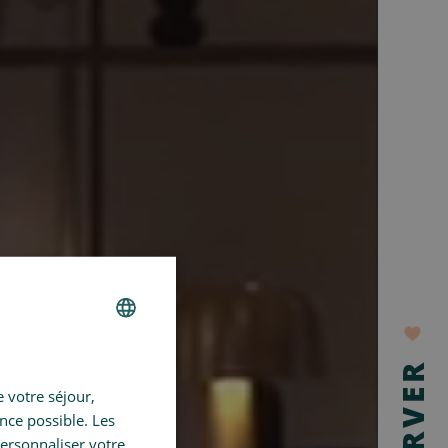
FRENCH
 votre séjour,
GERMAN
ence possible. Les
SPANISH
personnaliser votre