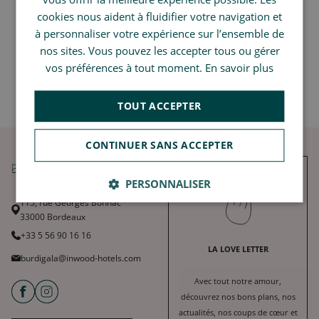
CHINESE (SIMPLIFIED)
cookies nous aident à fluidifier votre navigation et
à personnaliser votre expérience sur l’ensemble de
ENGLISH
nos sites. Vous pouvez les accepter tous ou gérer
Retour aux Archives - Instant tendance avec Mlle
vos préférences à tout moment.
En savoir plus
Inwood
TOUT ACCEPTER
CONTINUER SANS ACCEPTER
PERSONNALISER
115, rue Georges Bonnac
33000 Bordeaux
+33 5 56 90 16 16
LA LOVE LETTER
burdigala@inwood-hotels.com
Avec tout notre amour,
découvrez nos bons plans, nos
actualités, nos coups de cœur et