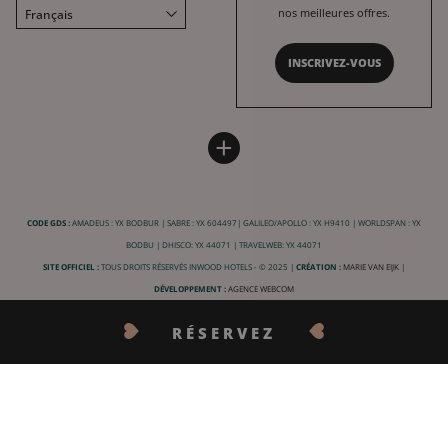
nos meilleures offres.
Français
English
INSCRIVEZ-VOUS
Deutsch
Español
HÔTEL BURDIGALA
INWOOD HOTELS
中文
+
Plan du site
À propos
LABELS & CERTIFICATIONS
Conditions générales de vente
Carrière
CODE GDS :
AMADEUS : YX BODBUR | SABRE : YX 604497| GALILEO/APOLLO : YX H9410 | WORLDSPAN : YX
Conditions générales d'utilisation
Charte RSE
BODBU | DHISCO: YX 44071 | TRAVELWEB: YX 44071
Mentions légales
Nos destinations
SITE OFFICIEL :
TOUS DROITS RÉSERVÉS INWOOD HOTELS - © 2025 |
CRÉATION :
MARIE VAN EIJK
|
Vie privée
DÉVELOPPEMENT :
AGENCE WEBCOM
Informations pratiques
RÉSERVEZ
FAQ
CONTACTEZ-NOUS
Annulation réservation