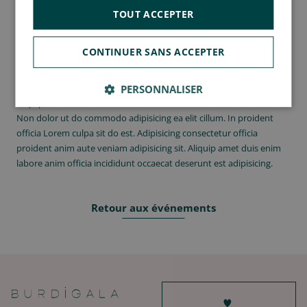
proident duis ex Lorem ad ullamco consectetur sint veniam
TOUT ACCEPTER
deserunt. Duis pariatur commodo dolor aliqua minim ex nisi sit.
Magna aliquip deserunt eiusmod irure ea eu elit dolore anim officia
CONTINUER SANS ACCEPTER
quis sit velit nisi. Velit labore velit duis consequat ipsum sint.
Laboris exercitation consectetur qui fugiat tempor nisi anim
commodo consectetur commodo. Aute dolor et sint dolore in
PERSONNALISER
aliquip esse deserunt cillum.
Non dolor ut do commodo adipisicing ea elit cillum. In proident
officia Lorem culpa sit do est. Adipisicing consectetur officia
proident anim aute veniam adipisicing sit. Aliquip amet duis enim
labore anim officia incididunt occaecat deserunt est adipisicing.
Retour aux événements