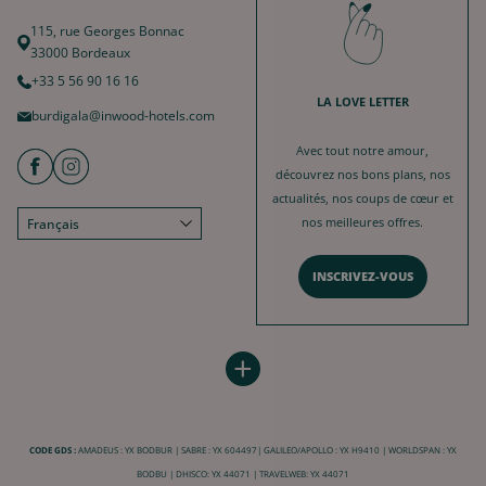
115, rue Georges Bonnac
33000 Bordeaux
+33 5 56 90 16 16
LA LOVE LETTER
burdigala@inwood-hotels.com
Avec tout notre amour,
découvrez nos bons plans, nos
actualités, nos coups de cœur et
nos meilleures offres.
Français
English
INSCRIVEZ-VOUS
Deutsch
Español
HÔTEL BURDIGALA
INWOOD HOTELS
中文
+
Plan du site
À propos
LABELS & CERTIFICATIONS
Conditions générales de vente
Carrière
CODE GDS :
AMADEUS : YX BODBUR | SABRE : YX 604497| GALILEO/APOLLO : YX H9410 | WORLDSPAN : YX
Conditions générales d'utilisation
Charte RSE
BODBU | DHISCO: YX 44071 | TRAVELWEB: YX 44071