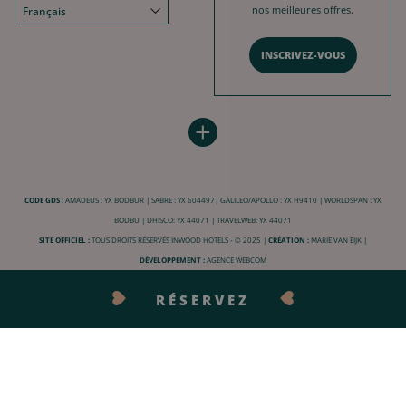
nos meilleures offres.
Français
English
INSCRIVEZ-VOUS
Deutsch
Español
HÔTEL BURDIGALA
INWOOD HOTELS
中文
+
Plan du site
À propos
LABELS & CERTIFICATIONS
Conditions générales de vente
Carrière
CODE GDS :
AMADEUS : YX BODBUR | SABRE : YX 604497| GALILEO/APOLLO : YX H9410 | WORLDSPAN : YX
Conditions générales d'utilisation
Charte RSE
BODBU | DHISCO: YX 44071 | TRAVELWEB: YX 44071
Mentions légales
Nos destinations
SITE OFFICIEL :
TOUS DROITS RÉSERVÉS INWOOD HOTELS - © 2025 |
CRÉATION :
MARIE VAN EIJK
|
Vie privée
DÉVELOPPEMENT :
AGENCE WEBCOM
Informations pratiques
RÉSERVEZ
FAQ
CONTACTEZ-NOUS
Annulation réservation