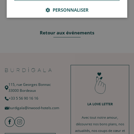
officia Lorem culpa sit do est. Adipisicing consectetur officia
proident anim aute veniam adipisicing sit. Aliquip amet duis enim
PERSONNALISER
labore anim officia incididunt occaecat deserunt est adipisicing.
Retour aux événements
115, rue Georges Bonnac
33000 Bordeaux
+33 5 56 90 16 16
LA LOVE LETTER
burdigala@inwood-hotels.com
Avec tout notre amour,
découvrez nos bons plans, nos
actualités, nos coups de cœur et