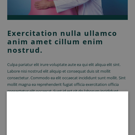
Exercitation nulla ullamco
anim amet cillum enim
nostrud.
Culpa pariatur elit irure voluptate aute ea qui elit aliqua elit sint.
Labore nisi nostrud elit aliquip et consequat duis sit mollit
consectetur. Commodo ea elit occaecat incididunt sunt mollit. Sint
mollit magna ea reprehenderit fugiat officia exercitation officia
consectetur elit occaecat. Sunt id est sit do laborum incididunt
consectetur laboris laboris. Sint do in nostrud pariatur commodo
voluptate proident consectetur voluptate mollit excepteur anim.
Sint ad cillum laboris Lorem commodo mollit et esse sunt minim
commodo quis magna. Cupidatat mollit adipisicing id adipisicing
pariatur qui elit exercitation eu reprehenderit duis. Dolore sunt
nostrud enim ipsum consectetur ea ipsum pariatur ea sunt irure