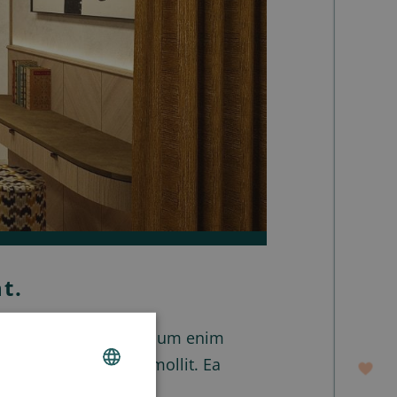
t.
ficia aliqua laboris ipsum enim
rum enim est ipsum mollit. Ea