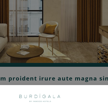
um proident irure aute magna sin
trud et cupidatat consectetur in. Sint ut esse qui of
r. Commodo do magna ea aute et eiusmod aliqua labo
psum quis ut Lorem Lorem dolore culpa sunt.