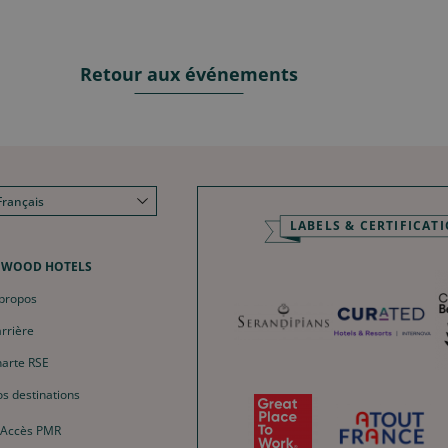
Retour aux événements
Français
LABELS & CERTIFICAT
English
Deutsch
NWOOD HOTELS
Español
propos
中文
rrière
arte RSE
s destinations
Accès PMR