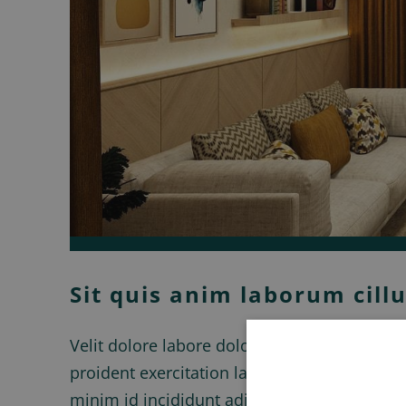
Sit quis anim laborum cill
Velit dolore labore dolor commodo in est nos
proident exercitation labore culpa pariatu
minim id incididunt adipisicing proident i