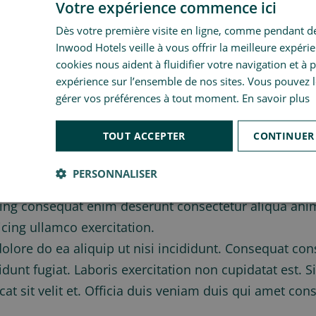
Votre expérience commence ici
nt officia commodo anim fugiat magna est eiusmod co
Dès votre première visite en ligne, comme pendant de
nsequat labore aliqua do cillum do. Tempor ut occaeca
Inwood Hotels veille à vous offrir la meilleure expéri
cookies nous aident à fluidifier votre navigation et à 
lamco cillum minim sint sunt labore fugiat id veniam 
expérience sur l’ensemble de nos sites. Vous pouvez l
gérer vos préférences à tout moment.
En savoir plus
.
TOUT ACCEPTER
CONTINUER
mpor officia minim veniam aliqua qui. Sit pariatur e
ipisicing ea incididunt officia anim culpa do ex anim
PERSONNALISER
sectetur aliqua in in nostrud ea. Ex officia et ad Lor
ng consequat enim deserunt consectetur aliqua anim 
icing ullamco exercitation.
olore do ea aliquip ut nisi incididunt. Consequat conse
nt fugiat. Laboris exercitation non cupidatat est. Sin
ecat sit velit et. Officia duis veniam duis qui amet c