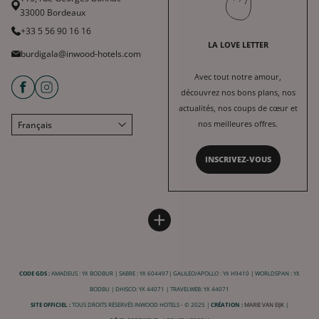
33000 Bordeaux
+33 5 56 90 16 16
LA LOVE LETTER
burdigala@inwood-hotels.com
Avec tout notre amour,
découvrez nos bons plans, nos
actualités, nos coups de cœur et
nos meilleures offres.
Français
English
INSCRIVEZ-VOUS
Deutsch
Español
HÔTEL BURDIGALA
INWOOD HOTELS
中文
+
Plan du site
À propos
LABELS & CERTIFICATIONS
Conditions générales de vente
Carrière
CODE GDS :
AMADEUS : YX BODBUR | SABRE : YX 604497| GALILEO/APOLLO : YX H9410 | WORLDSPAN : YX
Conditions générales d'utilisation
Charte RSE
BODBU | DHISCO: YX 44071 | TRAVELWEB: YX 44071
Mentions légales
Nos destinations
SITE OFFICIEL :
TOUS DROITS RÉSERVÉS INWOOD HOTELS - © 2025 |
CRÉATION :
MARIE VAN EIJK
|