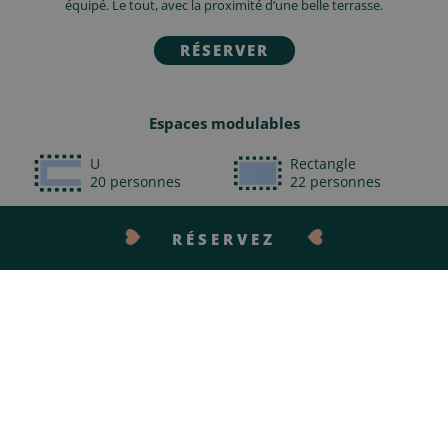
équipé. Le tout, avec la proximité d’une belle terrasse.
RÉSERVER
Espaces modulables
U
Rectangle
20 personnes
22 personnes
Ecole
Théâtre
RÉSERVEZ
24 personnes
58 personnes
CONTACTEZ-NOUS
Cabaret
25 personnes
À votre disposition
Wifi illimité
Grand écran
Vidéo conférence