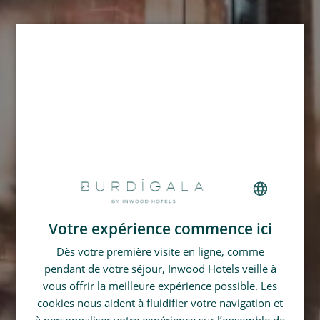
Votre expérience commence ici
FRENCH
Dès votre première visite en ligne, comme
GERMAN
pendant de votre séjour, Inwood Hotels veille à
SPANISH
vous offrir la meilleure expérience possible. Les
CHINESE (SIMPLIFIED)
cookies nous aident à fluidifier votre navigation et
à personnaliser votre expérience sur l’ensemble de